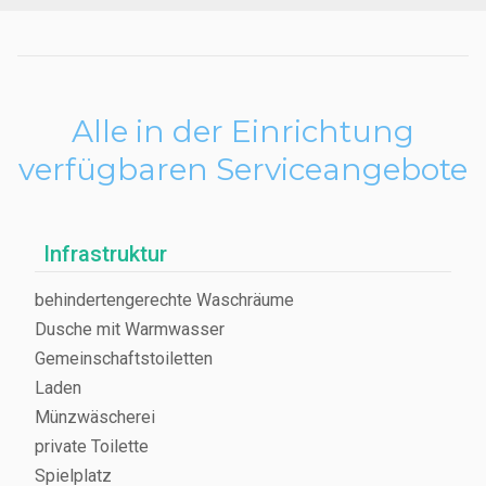
Campingartikeln. Für Kinder gibt es einen Sandspielplatz und für die
ganze Familie einen Tennisplatz und einen Fußballplatz, auf dem
sie sich austoben können.
Alle in der Einrichtung
verfügbaren Serviceangebote
Infrastruktur
behindertengerechte Waschräume
Dusche mit Warmwasser
Gemeinschaftstoiletten
Laden
Münzwäscherei
private Toilette
Spielplatz