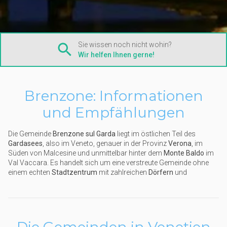
Sie wissen noch nicht wohin?
Wir helfen Ihnen gerne!
Brenzone: Informationen
und Empfählungen
Die Gemeinde
Brenzone sul Garda
liegt im östlichen Teil des
Gardasees
, also im Veneto, genauer in der Provinz
Verona
, im
Süden von Malcesine und unmittelbar hinter dem
Monte Baldo
im
Val Vaccara. Es handelt sich um eine verstreute Gemeinde ohne
einem echten
Stadtzentrum
mit zahlreichen
Dörfern
und
Ortsteilen
, die das Gemeindegebiet bilden: Die wichtigsten Dörfer
sind
Magugnano, Castelletto, Marniga, Sommavilla, Assenza,
Porto und Castello.
Durch ihre Nähe zum Gardasee und dem
Monte Baldo ist
Brenzone sul Garda
eine Touristenziel für
Urlaub
am Seeufer
und inmitten der Natur des
Berges
.
Die Gemeinden in Venetien